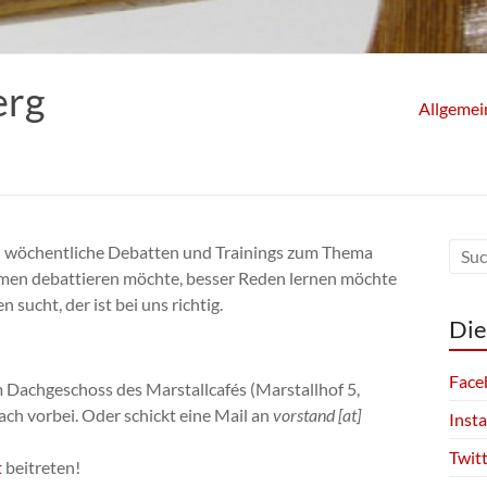
erg
Allgemei
ten wöchentliche Debatten und Trainings zum Thema
hemen debattieren möchte, besser Reden lernen möchte
sucht, der ist bei uns richtig.
Die
Face
 Dachgeschoss des Marstallcafés (Marstallhof 5,
ch vorbei. Oder schickt eine Mail an
vorstand [at]
Inst
Twit
t
beitreten!