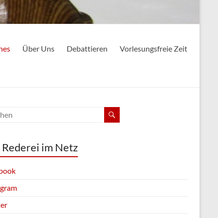
nes
Über Uns
Debattieren
Vorlesungsfreie Zeit
 Rederei im Netz
book
agram
ter