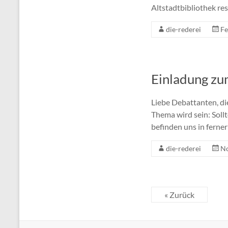
Altstadtbibliothek rese
die-rederei
Fe
Einladung z
Liebe Debattanten, di
Thema wird sein: Soll
befinden uns in ferne
die-rederei
No
« Zurück