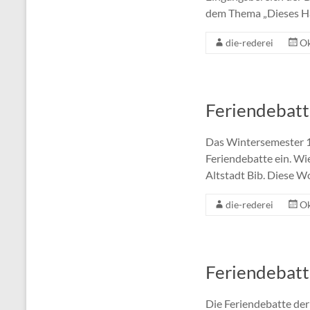
dem Thema „Dieses Ha
die-rederei
Ok
Feriendebatt
Das Wintersemester 17
Feriendebatte ein. Wi
Altstadt Bib. Diese W
die-rederei
Ok
Feriendebat
Die Feriendebatte der 