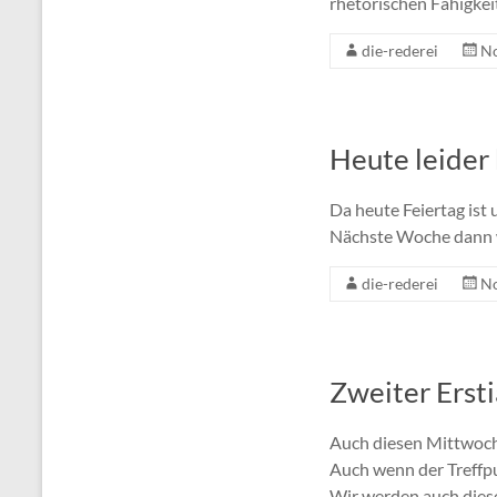
rhetorischen Fähigkei
die-rederei
No
Heute leider
Da heute Feiertag ist
Nächste Woche dann w
die-rederei
No
Zweiter Erst
Auch diesen Mittwoch 
Auch wenn der Treffpun
Wir werden auch dies