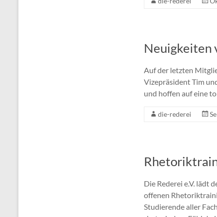
die-rederei
Ok
Neuigkeiten 
Auf der letzten Mitgl
Vizepräsident Tim und
und hoffen auf eine to
die-rederei
Se
Rhetoriktrai
Die Rederei e.V. lädt
offenen Rhetoriktraini
Studierende aller Fac