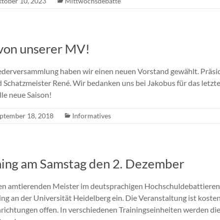
tober 10, 2023
Mittwochsdebatte
von unserer MV!
iederversammlung haben wir einen neuen Vorstand gewählt. Präside
 Schatzmeister René. Wir bedanken uns bei Jakobus für das letzte
lle neue Saison!
ptember 18, 2018
Informatives
ning am Samstag den 2. Dezember
 den amtierenden Meister im deutsprachigen Hochschuldebattiere
ng an der Universität Heidelberg ein. Die Veranstaltung ist kosten
hrichtungen offen. In verschiedenen Trainingseinheiten werden d