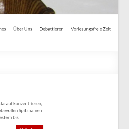
nes
Über Uns
Debattieren
Vorlesungsfreie Zeit
darauf konzentrieren,
iebevollen Spitznamen
estern bis