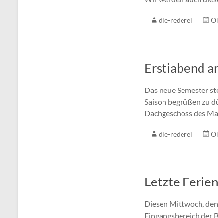
die-rederei
Ok
Erstiabend a
Das neue Semester ste
Saison begrüßen zu d
Dachgeschoss des Mars
die-rederei
Ok
Letzte Ferie
Diesen Mittwoch, den 1
Eingangsbereich der B