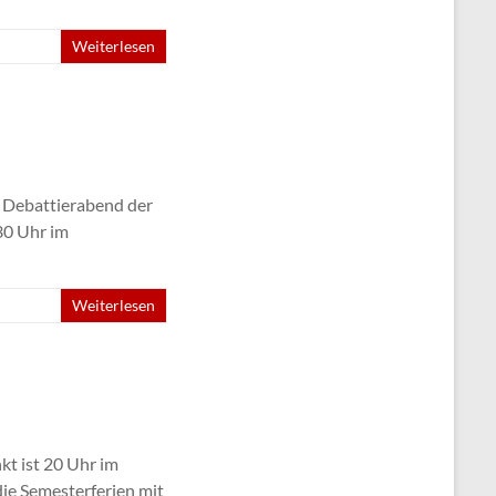
Weiterlesen
n Debattierabend der
30 Uhr im
Weiterlesen
kt ist 20 Uhr im
die Semesterferien mit